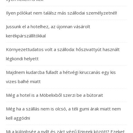
Ilyen pólókat nem találsz más szállodai személyzetnél!
Jussunk el a hotelhez, az újonnan vásárolt
kerékpárszállítókkal
Környezettudatos volt a szálloda: hőszivattyút használt
légkondi helyett
Majdnem kudarcba fulladt a hétvégi kiruccanás egy kis
vizes balhé miatt
Még a hotel is a Möbelixből szerzi be a bútorait
Még ha a szállás nem is olcsó, a téli gumi árak miatt nem
kell aggódni
Mi a különbség a nyílt és zárt végű lízingek között? Ezeket