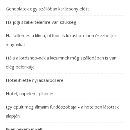
Gondolatok egy szállóban karácsony előtt
Ha jogi szakértelemre van szükség
Ha kellemes a klíma, otthon is luxushotelben érezhetjük
magunkat
Hála a lordshop-nak a kicsimnek még szállodában is van
elég pelenkája
Hotel ihlette nyílászárócsere
Hotel, napelem, pihenés
Így épült meg álmaim fürdőszobája – a hotelben látottak
alapján
Ilyen nekem is kell!