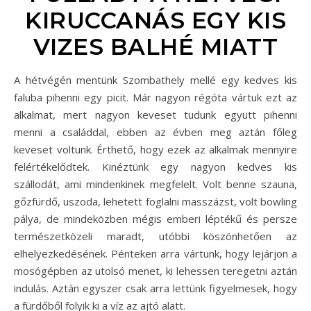
KIRUCCANÁS EGY KIS
VIZES BALHÉ MIATT
A hétvégén mentünk Szombathely mellé egy kedves kis
faluba pihenni egy picit. Már nagyon régóta vártuk ezt az
alkalmat, mert nagyon keveset tudunk együtt pihenni
menni a családdal, ebben az évben meg aztán főleg
keveset voltunk. Érthető, hogy ezek az alkalmak mennyire
felértékelődtek. Kinéztünk egy nagyon kedves kis
szállodát, ami mindenkinek megfelelt. Volt benne szauna,
gőzfürdő, uszoda, lehetett foglalni masszázst, volt bowling
pálya, de mindeközben mégis emberi léptékű és persze
természetközeli maradt, utóbbi köszönhetően az
elhelyezkedésének. Pénteken arra vártunk, hogy lejárjon a
mosógépben az utolsó menet, ki lehessen teregetni aztán
indulás. Aztán egyszer csak arra lettünk figyelmesek, hogy
a fürdőből folyik ki a víz az ajtó alatt.