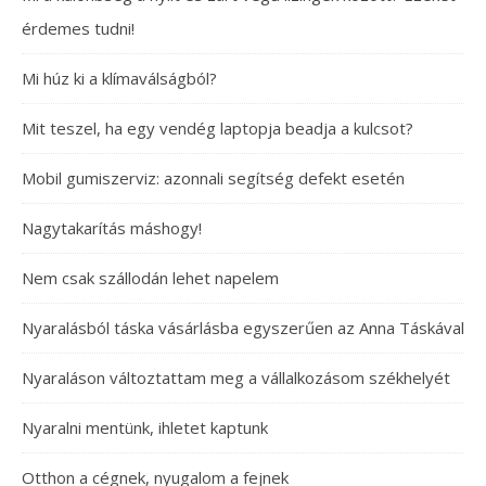
érdemes tudni!
Mi húz ki a klímaválságból?
Mit teszel, ha egy vendég laptopja beadja a kulcsot?
Mobil gumiszerviz: azonnali segítség defekt esetén
Nagytakarítás máshogy!
Nem csak szállodán lehet napelem
Nyaralásból táska vásárlásba egyszerűen az Anna Táskával
Nyaraláson változtattam meg a vállalkozásom székhelyét
Nyaralni mentünk, ihletet kaptunk
Otthon a cégnek, nyugalom a fejnek