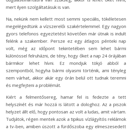
mert ilyen szolgáltatásuk is van.
Na, nekünk nem kellett most semmi speciális, tökéletesen
megelégedtünk a vízszerelői szakértelemmel. Egy nagyon
gyors telefonos egyeztetést követően már útnak is indult
felénk a szakember. Persze ez egy átlagos pénteki nap
volt, még az időpont tekintetében sem lehet bármi
különössel felruházni, de tény, hogy őket a nap 24 órájában
bármikor lehet hívni. Ez mondjuk tökjó abból a
szempontból, hogyha bármi olyasmi történik, ami tényleg
nem várhat, akkor akár egy órán belül ott tudnak teremni
és megfejteni a problémát.
Kiért a felmentősereg, hamar fel is fedezte a tett
helyszínét és már hozzá is látott a dologhoz. Az a piszok
helyzet állt elő, hogy pontosan az volt a ludas, amit vártam.
Tudjátok, régen mentek azok a tipikus vízlágyítós reklámok
a tv-ben, amiben úszott a fürdőszoba egy elmeszesedett