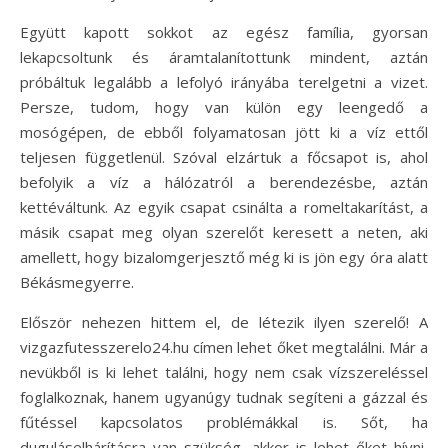
Együtt kapott sokkot az egész família, gyorsan
lekapcsoltunk és áramtalanítottunk mindent, aztán
próbáltuk legalább a lefolyó irányába terelgetni a vizet.
Persze, tudom, hogy van külön egy leengedő a
mosógépen, de ebből folyamatosan jött ki a víz ettől
teljesen függetlenül. Szóval elzártuk a főcsapot is, ahol
befolyik a víz a hálózatról a berendezésbe, aztán
kettéváltunk. Az egyik csapat csinálta a romeltakarítást, a
másik csapat meg olyan szerelőt keresett a neten, aki
amellett, hogy bizalomgerjesztő még ki is jön egy óra alatt
Békásmegyerre.
Először nehezen hittem el, de létezik ilyen szerelő! A
vizgazfutesszerelo24.hu címen lehet őket megtalálni. Már a
nevükből is ki lehet találni, hogy nem csak vízszereléssel
foglalkoznak, hanem ugyanúgy tudnak segíteni a gázzal és
fűtéssel kapcsolatos problémákkal is. Sőt, ha
duguláselhárításra van szükség, akkor is lehet őket hívni,