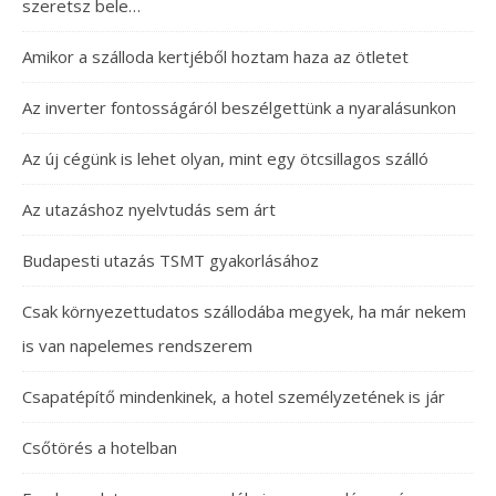
szeretsz bele…
Amikor a szálloda kertjéből hoztam haza az ötletet
Az inverter fontosságáról beszélgettünk a nyaralásunkon
Az új cégünk is lehet olyan, mint egy ötcsillagos szálló
Az utazáshoz nyelvtudás sem árt
Budapesti utazás TSMT gyakorlásához
Csak környezettudatos szállodába megyek, ha már nekem
is van napelemes rendszerem
Csapatépítő mindenkinek, a hotel személyzetének is jár
Csőtörés a hotelban