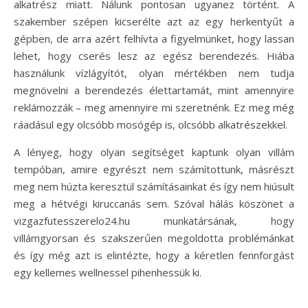
alkatrész miatt. Nálunk pontosan ugyanez történt. A
szakember szépen kicserélte azt az egy herkentyűt a
gépben, de arra azért felhívta a figyelmünket, hogy lassan
lehet, hogy cserés lesz az egész berendezés. Hiába
használunk vízlágyítót, olyan mértékben nem tudja
megnövelni a berendezés élettartamát, mint amennyire
reklámozzák – meg amennyire mi szeretnénk. Ez meg még
ráadásul egy olcsóbb mosógép is, olcsóbb alkatrészekkel.
A lényeg, hogy olyan segítséget kaptunk olyan villám
tempóban, amire egyrészt nem számítottunk, másrészt
meg nem húzta keresztül számításainkat és így nem hiúsult
meg a hétvégi kiruccanás sem. Szóval hálás köszönet a
vizgazfutesszerelo24.hu munkatársának, hogy
villámgyorsan és szakszerűen megoldotta problémánkat
és így még azt is elintézte, hogy a kéretlen fennforgást
egy kellemes wellnessel pihenhessük ki.