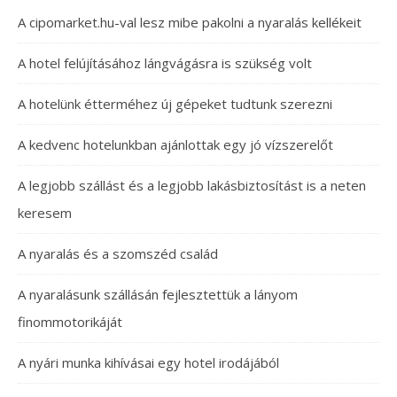
A cipomarket.hu-val lesz mibe pakolni a nyaralás kellékeit
A hotel felújításához lángvágásra is szükség volt
A hotelünk étterméhez új gépeket tudtunk szerezni
A kedvenc hotelunkban ajánlottak egy jó vízszerelőt
A legjobb szállást és a legjobb lakásbiztosítást is a neten
keresem
A nyaralás és a szomszéd család
A nyaralásunk szállásán fejlesztettük a lányom
finommotorikáját
A nyári munka kihívásai egy hotel irodájából