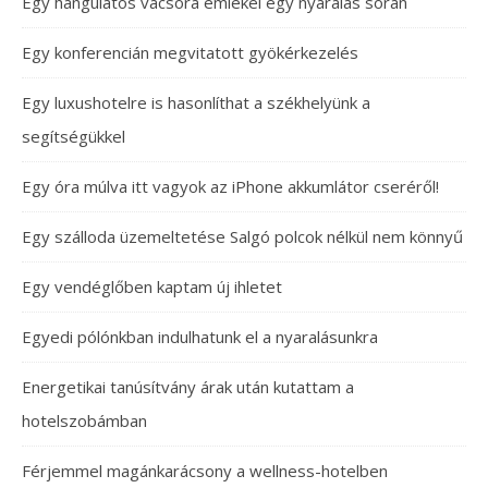
Egy hangulatos vacsora emlékei egy nyaralás során
Egy konferencián megvitatott gyökérkezelés
Egy luxushotelre is hasonlíthat a székhelyünk a
segítségükkel
Egy óra múlva itt vagyok az iPhone akkumlátor cseréről!
Egy szálloda üzemeltetése Salgó polcok nélkül nem könnyű
Egy vendéglőben kaptam új ihletet
Egyedi pólónkban indulhatunk el a nyaralásunkra
Energetikai tanúsítvány árak után kutattam a
hotelszobámban
Férjemmel magánkarácsony a wellness-hotelben