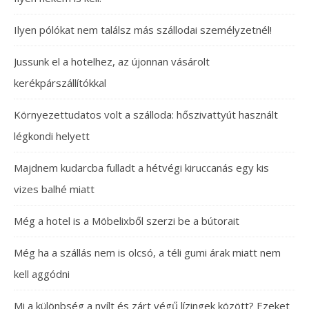
Ilyen pólókat nem találsz más szállodai személyzetnél!
Jussunk el a hotelhez, az újonnan vásárolt
kerékpárszállítókkal
Környezettudatos volt a szálloda: hőszivattyút használt
légkondi helyett
Majdnem kudarcba fulladt a hétvégi kiruccanás egy kis
vizes balhé miatt
Még a hotel is a Möbelixből szerzi be a bútorait
Még ha a szállás nem is olcsó, a téli gumi árak miatt nem
kell aggódni
Mi a különbség a nyílt és zárt végű lízingek között? Ezeket