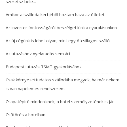
szeretsz bele…
Amikor a szálloda kertjéből hoztam haza az ötletet
Az inverter fontosságáról beszélgettünk a nyaralásunkon
Az új cégünk is lehet olyan, mint egy ötcsillagos szálló
Az utazáshoz nyelvtudás sem árt
Budapesti utazás TSMT gyakorlásához
Csak környezettudatos szállodába megyek, ha már nekem
is van napelemes rendszerem
Csapatépítő mindenkinek, a hotel személyzetének is jár
Csőtörés a hotelban