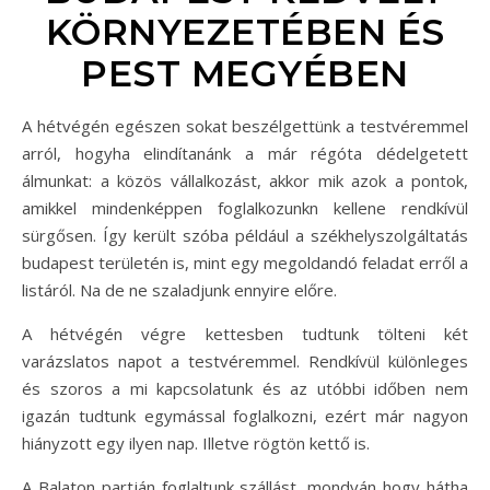
KÖRNYEZETÉBEN ÉS
PEST MEGYÉBEN
A hétvégén egészen sokat beszélgettünk a testvéremmel
arról, hogyha elindítanánk a már régóta dédelgetett
álmunkat: a közös vállalkozást, akkor mik azok a pontok,
amikkel mindenképpen foglalkozunkn kellene rendkívül
sürgősen. Így került szóba például a székhelyszolgáltatás
budapest területén is, mint egy megoldandó feladat erről a
listáról. Na de ne szaladjunk ennyire előre.
A hétvégén végre kettesben tudtunk tölteni két
varázslatos napot a testvéremmel. Rendkívül különleges
és szoros a mi kapcsolatunk és az utóbbi időben nem
igazán tudtunk egymással foglalkozni, ezért már nagyon
hiányzott egy ilyen nap. Illetve rögtön kettő is.
A Balaton partján foglaltunk szállást, mondván hogy hátha