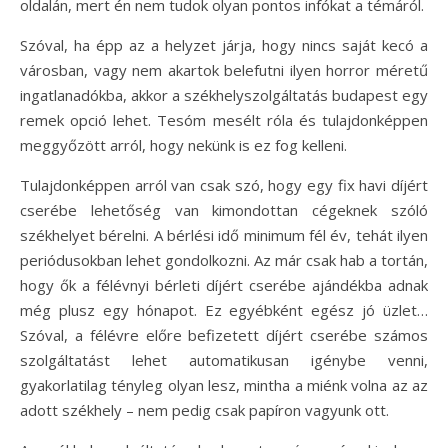
oldalán, mert én nem tudok olyan pontos infókat a témáról.
Szóval, ha épp az a helyzet járja, hogy nincs saját kecó a
városban, vagy nem akartok belefutni ilyen horror méretű
ingatlanadókba, akkor a székhelyszolgáltatás budapest egy
remek opció lehet. Tesóm mesélt róla és tulajdonképpen
meggyőzött arról, hogy nekünk is ez fog kelleni.
Tulajdonképpen arról van csak szó, hogy egy fix havi díjért
cserébe lehetőség van kimondottan cégeknek szóló
székhelyet bérelni. A bérlési idő minimum fél év, tehát ilyen
periódusokban lehet gondolkozni. Az már csak hab a tortán,
hogy ők a félévnyi bérleti díjért cserébe ajándékba adnak
még plusz egy hónapot. Ez egyébként egész jó üzlet…
Szóval, a félévre előre befizetett díjért cserébe számos
szolgáltatást lehet automatikusan igénybe venni,
gyakorlatilag tényleg olyan lesz, mintha a miénk volna az az
adott székhely – nem pedig csak papíron vagyunk ott.