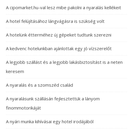
A cipomarket.hu-val lesz mibe pakolni a nyaralás kellékeit
A hotel felújításához lángvágásra is szükség volt
A hotelünk étterméhez új gépeket tudtunk szerezni
A kedvenc hotelunkban ajánlottak egy jó vízszerelőt
A legjobb szállást és a legjobb lakásbiztosítást is a neten
keresem
A nyaralás és a szomszéd család
A nyaralásunk szállásán fejlesztettük a lányom
finommotorikáját
A nyári munka kihívásai egy hotel irodájából