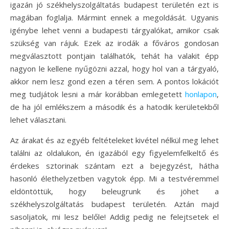
igazán jó székhelyszolgáltatás budapest területén ezt is
magában foglalja. Mármint ennek a megoldását. Ugyanis
igénybe lehet venni a budapesti tárgyalókat, amikor csak
szükség van rájuk. Ezek az irodák a főváros gondosan
megválasztott pontjain találhatók, tehát ha valakit épp
nagyon le kellene nyűgözni azzal, hogy hol van a tárgyaló,
akkor nem lesz gond ezen a téren sem. A pontos lokációt
meg tudjátok lesni a már korábban emlegetett
honlapon
,
de ha jól emlékszem a második és a hatodik kerületekből
lehet választani.
Az árakat és az egyéb feltételeket kivétel nélkül meg lehet
találni az oldalukon, én igazából egy figyelemfelkeltő és
érdekes sztorinak szántam ezt a bejegyzést, hátha
hasonló élethelyzetben vagytok épp. Mi a testvéremmel
eldöntöttük, hogy beleugrunk és jöhet a
székhelyszolgáltatás budapest területén. Aztán majd
sasoljatok, mi lesz belőle! Addig pedig ne felejtsetek el