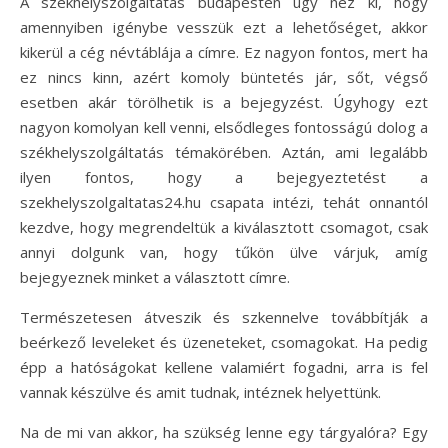
A székhelyszolgáltatás budapesten úgy néz ki, hogy
amennyiben igénybe vesszük ezt a lehetőséget, akkor
kikerül a cég névtáblája a címre. Ez nagyon fontos, mert ha
ez nincs kinn, azért komoly büntetés jár, sőt, végső
esetben akár törölhetik is a bejegyzést. Úgyhogy ezt
nagyon komolyan kell venni, elsődleges fontosságú dolog a
székhelyszolgáltatás témakörében. Aztán, ami legalább
ilyen fontos, hogy a bejegyeztetést a
szekhelyszolgaltatas24.hu csapata intézi, tehát onnantól
kezdve, hogy megrendeltük a kiválasztott csomagot, csak
annyi dolgunk van, hogy tűkön ülve várjuk, amíg
bejegyeznek minket a választott címre.
Természetesen átveszik és szkennelve továbbítják a
beérkező leveleket és üzeneteket, csomagokat. Ha pedig
épp a hatóságokat kellene valamiért fogadni, arra is fel
vannak készülve és amit tudnak, intéznek helyettünk.
Na de mi van akkor, ha szükség lenne egy tárgyalóra? Egy