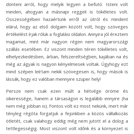
dönteni arról, hogy melyik legyen a befutó. Isteni volt
minden, ahogyan a másnapi reggeli is tökéletes volt.
Összességében hazaértünk erről az útról és mindent
elárul, hogy az első dolgaim között volt, hogy szöveges
értékelést írjak róluk a foglalási oldalon. Annyira jól éreztem
magamat, mint már nagyon régen nem magyarországi
szállás esetében. Ez viszont minden téren tökéletes volt,
elhelyezkedésben, árban, felszereltségben, kajában na és
még az ágyak is nagyon kényelmesek voltak. Úgyhogy ezt
mind szépen leírtam nekik szövegesen is, hogy mások is
lássák, hogy ez valóban mennyire szuper hely!
Persze nem csak ezen múlt a hétvége öröme és
sikeressége, hanem a társaságon is legalább ennyire (ha
nem még jobban is). Fontos volt ez most nekünk, mert már
tényleg régóta forgatjuk a fejünkben a közös vállalkozás
ötletét, csak valahogy eddig még nem jutott el a dolog a
tettlegességig. Most viszont volt időnk és a környezet is