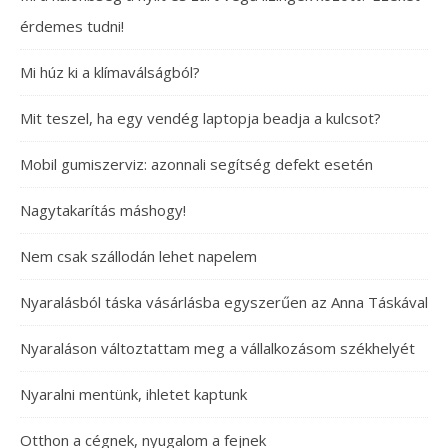
érdemes tudni!
Mi húz ki a klímaválságból?
Mit teszel, ha egy vendég laptopja beadja a kulcsot?
Mobil gumiszerviz: azonnali segítség defekt esetén
Nagytakarítás máshogy!
Nem csak szállodán lehet napelem
Nyaralásból táska vásárlásba egyszerűen az Anna Táskával
Nyaraláson változtattam meg a vállalkozásom székhelyét
Nyaralni mentünk, ihletet kaptunk
Otthon a cégnek, nyugalom a fejnek