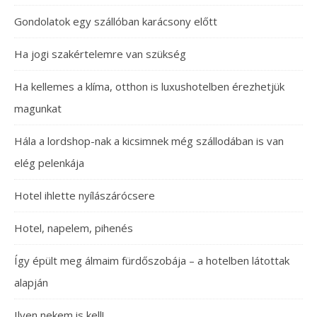
Gondolatok egy szállóban karácsony előtt
Ha jogi szakértelemre van szükség
Ha kellemes a klíma, otthon is luxushotelben érezhetjük
magunkat
Hála a lordshop-nak a kicsimnek még szállodában is van
elég pelenkája
Hotel ihlette nyílászárócsere
Hotel, napelem, pihenés
Így épült meg álmaim fürdőszobája – a hotelben látottak
alapján
Ilyen nekem is kell!