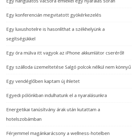
Egy hangulatos vacsora emlékei egy nyaralás során
Egy konferencián megvitatott gyökérkezelés
Egy luxushotelre is hasonlíthat a székhelyünk a
segítségükkel
Egy óra múlva itt vagyok az iPhone akkumlátor cseréről!
Egy szálloda üzemeltetése Salgó polcok nélkül nem könnyű
Egy vendéglőben kaptam új ihletet
Egyedi pólónkban indulhatunk el a nyaralásunkra
Energetikai tanúsítvány árak után kutattam a
hotelszobámban
Férjemmel magánkarácsony a wellness-hotelben