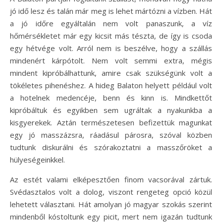
jó idő lesz és talán már meg is lehet mártózni a vízben. Hát
a jó időre egyáltalán nem volt panaszunk, a víz
hőmérsékletet már egy kicsit más tészta, de így is csoda
egy hétvége volt. Arról nem is beszélve, hogy a szállás
mindenért kárpótolt. Nem volt semmi extra, mégis
mindent kipróbálhattunk, amire csak szükségünk volt a
tökéletes pihenéshez. A hideg Balaton helyett például volt
a hotelnek medencéje, benn és kinn is. Mindkettőt
kipróbáltuk és egyikben sem ugráltak a nyakunkba a
kisgyerekek. Aztán természetesen befizettük magunkat
egy jó masszázsra, ráadásul párosra, szóval közben
tudtunk diskurálni és szórakoztatni a masszőröket a
hülyeségeinkkel.
Az estét valami elképesztően finom vacsorával zártuk.
Svédasztalos volt a dolog, viszont rengeteg opció közül
lehetett választani. Hát amolyan jó magyar szokás szerint
mindenből kóstoltunk egy picit, mert nem igazán tudtunk