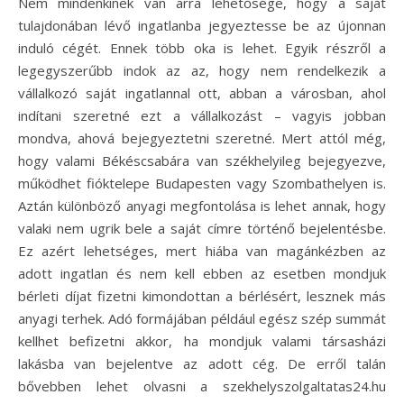
Nem mindenkinek van arra lehetősége, hogy a saját
tulajdonában lévő ingatlanba jegyeztesse be az újonnan
induló cégét. Ennek több oka is lehet. Egyik részről a
legegyszerűbb indok az az, hogy nem rendelkezik a
vállalkozó saját ingatlannal ott, abban a városban, ahol
indítani szeretné ezt a vállalkozást – vagyis jobban
mondva, ahová bejegyeztetni szeretné. Mert attól még,
hogy valami Békéscsabára van székhelyileg bejegyezve,
működhet fióktelepe Budapesten vagy Szombathelyen is.
Aztán különböző anyagi megfontolása is lehet annak, hogy
valaki nem ugrik bele a saját címre történő bejelentésbe.
Ez azért lehetséges, mert hiába van magánkézben az
adott ingatlan és nem kell ebben az esetben mondjuk
bérleti díjat fizetni kimondottan a bérlésért, lesznek más
anyagi terhek. Adó formájában például egész szép summát
kellhet befizetni akkor, ha mondjuk valami társasházi
lakásba van bejelentve az adott cég. De erről talán
bővebben lehet olvasni a szekhelyszolgaltatas24.hu