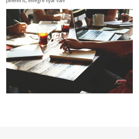
pihenni is, elvégre nyár van!