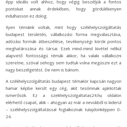
épp ideális volt ahhoz, hogy végig beszéljük a fontos
pontokat annak érdekében, hogy gördülékenyen
indulhasson ez dolog.
Ilyen témáink voltak, mint hogy székhelyszolgáltatás
budapest területén, vállalkozási forma megválasztása,
adózási formák átbeszélése, tevékenységi körök pontos
meghatározása és társai. Ezek mind-mind kivétel nélkül
alapvető fontosságú témák akkor, ha valaki vállalkozni
szeretne, szóval sehogy sem tudtuk volna megúszni ezt a
nagy beszélgetést. De nem is bánom.
A székhelyszolgáltatás budapest témakör kapcsán nagyon
hamar képbe került egy cég, akit tesómnak ajánlottak
ismerősök. Ez a szekhelyszolgaltatas24.hu oldalon
elérhető csapat, akik – ahogyan az már a nevükből is kiderül
– székhelyszolgáltatással foglalkoznak tulajdonképpen 0-
24.