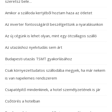
szeretsz bele…
Amikor a szálloda kertjéből hoztam haza az ötletet
Az inverter fontosságáról beszélgettünk a nyaralásunkon
Az új cégünk is lehet olyan, mint egy ötcsillagos szálló
Az utazáshoz nyelvtudás sem árt
Budapesti utazás TSMT gyakorlásához
Csak környezettudatos szállodába megyek, ha már nekem
is van napelemes rendszerem
Csapatépítő mindenkinek, a hotel személyzetének is jár
Csőtörés a hotelban