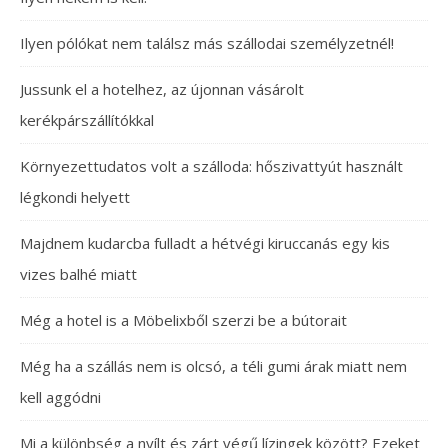
Ilyen pólókat nem találsz más szállodai személyzetnél!
Jussunk el a hotelhez, az újonnan vásárolt
kerékpárszállítókkal
Környezettudatos volt a szálloda: hőszivattyút használt
légkondi helyett
Majdnem kudarcba fulladt a hétvégi kiruccanás egy kis
vizes balhé miatt
Még a hotel is a Möbelixből szerzi be a bútorait
Még ha a szállás nem is olcsó, a téli gumi árak miatt nem
kell aggódni
Mi a különbség a nyílt és zárt végű lízingek között? Ezeket