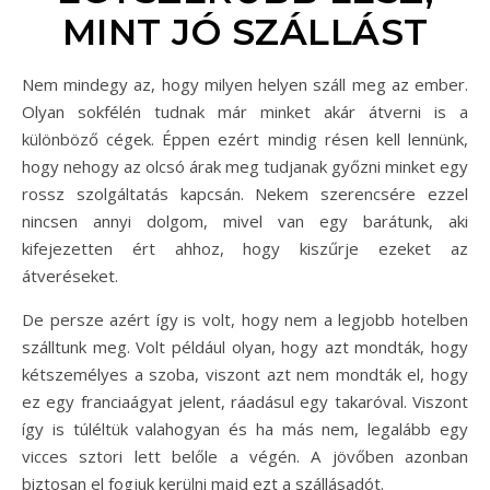
MINT JÓ SZÁLLÁST
Nem mindegy az, hogy milyen helyen száll meg az ember.
Olyan sokfélén tudnak már minket akár átverni is a
különböző cégek. Éppen ezért mindig résen kell lennünk,
hogy nehogy az olcsó árak meg tudjanak győzni minket egy
rossz szolgáltatás kapcsán. Nekem szerencsére ezzel
nincsen annyi dolgom, mivel van egy barátunk, aki
kifejezetten ért ahhoz, hogy kiszűrje ezeket az
átveréseket.
De persze azért így is volt, hogy nem a legjobb hotelben
szálltunk meg. Volt például olyan, hogy azt mondták, hogy
kétszemélyes a szoba, viszont azt nem mondták el, hogy
ez egy franciaágyat jelent, ráadásul egy takaróval. Viszont
így is túléltük valahogyan és ha más nem, legalább egy
vicces sztori lett belőle a végén. A jövőben azonban
biztosan el fogjuk kerülni majd ezt a szállásadót.