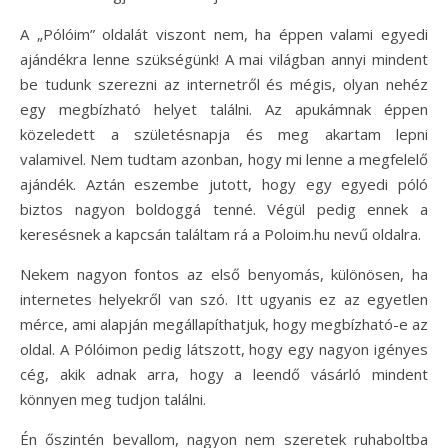
A „Pólóim” oldalát viszont nem, ha éppen valami egyedi
ajándékra lenne szükségünk! A mai világban annyi mindent
be tudunk szerezni az internetről és mégis, olyan nehéz
egy megbízható helyet találni. Az apukámnak éppen
közeledett a születésnapja és meg akartam lepni
valamivel. Nem tudtam azonban, hogy mi lenne a megfelelő
ajándék. Aztán eszembe jutott, hogy egy egyedi póló
biztos nagyon boldoggá tenné. Végül pedig ennek a
keresésnek a kapcsán találtam rá a Poloim.hu nevű oldalra.
Nekem nagyon fontos az első benyomás, különösen, ha
internetes helyekről van szó. Itt ugyanis ez az egyetlen
mérce, ami alapján megállapíthatjuk, hogy megbízható-e az
oldal. A Pólóimon pedig látszott, hogy egy nagyon igényes
cég, akik adnak arra, hogy a leendő vásárló mindent
könnyen meg tudjon találni.
Én őszintén bevallom, nagyon nem szeretek ruhaboltba