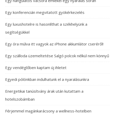
Egy hangulatos vacsora emlékei egy nyaralás során
Egy konferencián megvitatott gyökérkezelés
Egy luxushotelre is hasonlíthat a székhelyünk a
segítségükkel
Egy óra múlva itt vagyok az iPhone akkumlátor cseréről!
Egy szálloda üzemeltetése Salgó polcok nélkül nem könnyű
Egy vendéglőben kaptam új ihletet
Egyedi pólónkban indulhatunk el a nyaralásunkra
Energetikai tanúsítvány árak után kutattam a
hotelszobámban
Férjemmel magánkarácsony a wellness-hotelben