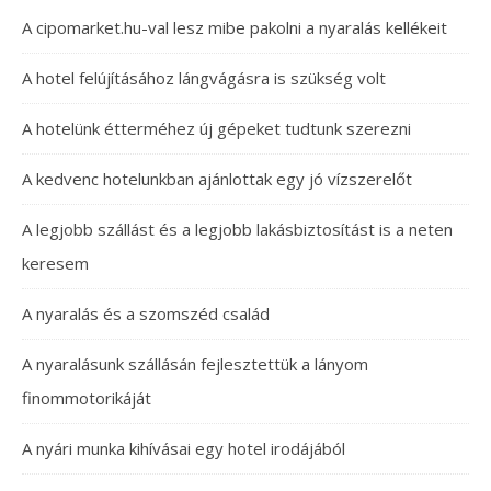
A cipomarket.hu-val lesz mibe pakolni a nyaralás kellékeit
A hotel felújításához lángvágásra is szükség volt
A hotelünk étterméhez új gépeket tudtunk szerezni
A kedvenc hotelunkban ajánlottak egy jó vízszerelőt
A legjobb szállást és a legjobb lakásbiztosítást is a neten
keresem
A nyaralás és a szomszéd család
A nyaralásunk szállásán fejlesztettük a lányom
finommotorikáját
A nyári munka kihívásai egy hotel irodájából