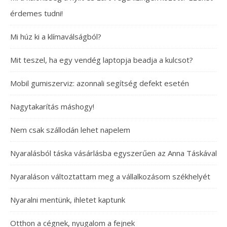
érdemes tudni!
Mi húz ki a klímaválságból?
Mit teszel, ha egy vendég laptopja beadja a kulcsot?
Mobil gumiszerviz: azonnali segítség defekt esetén
Nagytakarítás máshogy!
Nem csak szállodán lehet napelem
Nyaralásból táska vásárlásba egyszerűen az Anna Táskával
Nyaraláson változtattam meg a vállalkozásom székhelyét
Nyaralni mentünk, ihletet kaptunk
Otthon a cégnek, nyugalom a fejnek