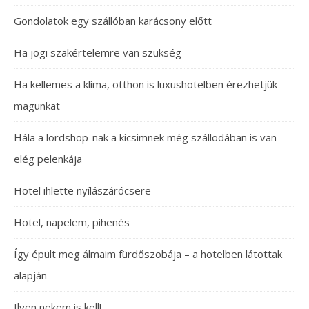
Gondolatok egy szállóban karácsony előtt
Ha jogi szakértelemre van szükség
Ha kellemes a klíma, otthon is luxushotelben érezhetjük
magunkat
Hála a lordshop-nak a kicsimnek még szállodában is van
elég pelenkája
Hotel ihlette nyílászárócsere
Hotel, napelem, pihenés
Így épült meg álmaim fürdőszobája – a hotelben látottak
alapján
Ilyen nekem is kell!