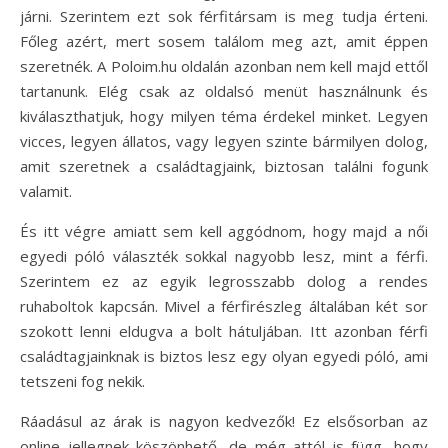
járni. Szerintem ezt sok férfitársam is meg tudja érteni.
Főleg azért, mert sosem találom meg azt, amit éppen
szeretnék. A Poloim.hu oldalán azonban nem kell majd ettől
tartanunk. Elég csak az oldalsó menüt használnunk és
kiválaszthatjuk, hogy milyen téma érdekel minket. Legyen
vicces, legyen állatos, vagy legyen szinte bármilyen dolog,
amit szeretnek a családtagjaink, biztosan találni fogunk
valamit.
És itt végre amiatt sem kell aggódnom, hogy majd a női
egyedi póló választék sokkal nagyobb lesz, mint a férfi.
Szerintem ez az egyik legrosszabb dolog a rendes
ruhaboltok kapcsán. Mivel a férfirészleg általában két sor
szokott lenni eldugva a bolt hátuljában. Itt azonban férfi
családtagjainknak is biztos lesz egy olyan egyedi póló, ami
tetszeni fog nekik.
Ráadásul az árak is nagyon kedvezők! Ez elsősorban az
online jellegnek köszönhető, de még attól is függ, hogy