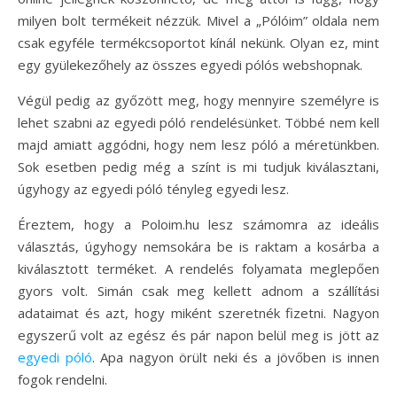
milyen bolt termékeit nézzük. Mivel a „Pólóim” oldala nem
csak egyféle termékcsoportot kínál nekünk. Olyan ez, mint
egy gyülekezőhely az összes egyedi pólós webshopnak.
Végül pedig az győzött meg, hogy mennyire személyre is
lehet szabni az egyedi póló rendelésünket. Többé nem kell
majd amiatt aggódni, hogy nem lesz póló a méretünkben.
Sok esetben pedig még a színt is mi tudjuk kiválasztani,
úgyhogy az egyedi póló tényleg egyedi lesz.
Éreztem, hogy a Poloim.hu lesz számomra az ideális
választás, úgyhogy nemsokára be is raktam a kosárba a
kiválasztott terméket. A rendelés folyamata meglepően
gyors volt. Simán csak meg kellett adnom a szállítási
adataimat és azt, hogy miként szeretnék fizetni. Nagyon
egyszerű volt az egész és pár napon belül meg is jött az
egyedi póló
. Apa nagyon örült neki és a jövőben is innen
fogok rendelni.