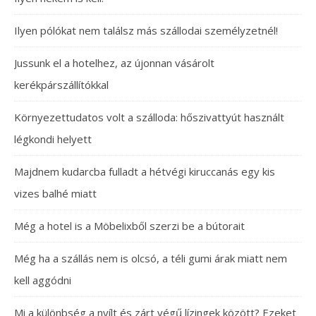
Ilyen pólókat nem találsz más szállodai személyzetnél!
Jussunk el a hotelhez, az újonnan vásárolt
kerékpárszállítókkal
Környezettudatos volt a szálloda: hőszivattyút használt
légkondi helyett
Majdnem kudarcba fulladt a hétvégi kiruccanás egy kis
vizes balhé miatt
Még a hotel is a Möbelixből szerzi be a bútorait
Még ha a szállás nem is olcsó, a téli gumi árak miatt nem
kell aggódni
Mi a különbség a nyílt és zárt végű lízingek között? Ezeket