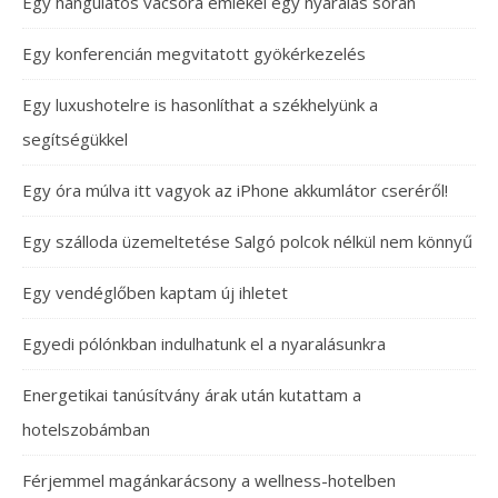
Egy hangulatos vacsora emlékei egy nyaralás során
Egy konferencián megvitatott gyökérkezelés
Egy luxushotelre is hasonlíthat a székhelyünk a
segítségükkel
Egy óra múlva itt vagyok az iPhone akkumlátor cseréről!
Egy szálloda üzemeltetése Salgó polcok nélkül nem könnyű
Egy vendéglőben kaptam új ihletet
Egyedi pólónkban indulhatunk el a nyaralásunkra
Energetikai tanúsítvány árak után kutattam a
hotelszobámban
Férjemmel magánkarácsony a wellness-hotelben