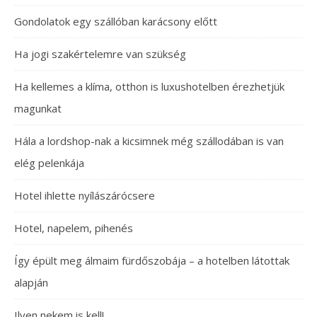
Gondolatok egy szállóban karácsony előtt
Ha jogi szakértelemre van szükség
Ha kellemes a klíma, otthon is luxushotelben érezhetjük
magunkat
Hála a lordshop-nak a kicsimnek még szállodában is van
elég pelenkája
Hotel ihlette nyílászárócsere
Hotel, napelem, pihenés
Így épült meg álmaim fürdőszobája – a hotelben látottak
alapján
Ilyen nekem is kell!