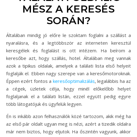
MÉSZ A KERESÉS
SORÁN?
Általában mindig jó előre le szoktam foglalni a szállást a
nyaralásra, és a legtöbbször az interneten keresztül
keresgélek és foglalást is ott intézem. Ha beírom a
keresőbe azt, hogy szállás, hotel. Általában meg vannak
azok a tipikus oldalak, amelyek a találati lista első helyeit
foglalják el. Ebben nagy szerepe van a keresőmotoroknak.
Éppen ezért fontos a
keresőoptimalizálás
, legalábbis ha az
a cégek, üzletek célja, hogy minél előkelőbb helyet
foglaljanak el a találati listán, ezzel együtt pedig egyre
több látogatójuk és ügyfelük legyen.
Én is inkább azon felhasználók közé tartozom, akik még ha
az első pár oldalt ugyan meg is nézi, azért a tizedik oldalra
már nem biztos, hogy eljutok. Ha őszintén vagyunk, akkor