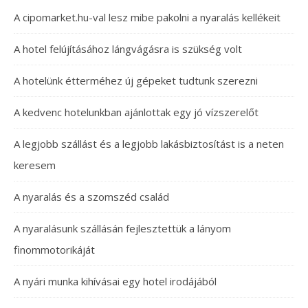
A cipomarket.hu-val lesz mibe pakolni a nyaralás kellékeit
A hotel felújításához lángvágásra is szükség volt
A hotelünk étterméhez új gépeket tudtunk szerezni
A kedvenc hotelunkban ajánlottak egy jó vízszerelőt
A legjobb szállást és a legjobb lakásbiztosítást is a neten
keresem
A nyaralás és a szomszéd család
A nyaralásunk szállásán fejlesztettük a lányom
finommotorikáját
A nyári munka kihívásai egy hotel irodájából