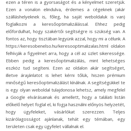
ezen a téren is a gyorsaságot és a kényelmet szeretjük.
Ezen a vonalon elindulva, érdemes a cégeknek (akár
szálláshelyeknek is, főleg, ha saját weboldaluk is van)
foglalkozni a keresőoptimalizálással. Ehhez pedig
előfordulhat, hogy szakértői segítségre is szükség van. A
fontos az, hogy tisztában legyünk azzal, hogy mi a célunk. A
https://keresobenelso.hu/keresooptimalizalas.html oldalon
felhívják a figyelmet arra, hogy a cél az üzlet sikeressége.
Ebben pedig a keresőoptimalizálás, mint lehetséges
eszköz tud segíteni. Ezen az oldalon akár segítséget,
illetve árajánlatot is lehet kérni tőlük, hiszen prémium
minőségű keresőoptimalizálást kínálnak. A segítségükkel te
is egy olyan weboldal tulajdonosa lehetsz, amely megfelel
a Google elvárásainak és amellett, hogy a találati listán
előkelő helyet foglal el, ki fogja használni előnyös helyzetét,
hogy ügyfeleket, vásárlókat szerezzen. Teljes
kizárólagosságot ajánlanak, tehát egy témában, egy
területen csak egy ügyfelet vállalnak el.