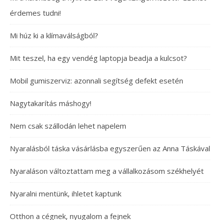
érdemes tudni!
Mi húz ki a klímaválságból?
Mit teszel, ha egy vendég laptopja beadja a kulcsot?
Mobil gumiszerviz: azonnali segítség defekt esetén
Nagytakarítás máshogy!
Nem csak szállodán lehet napelem
Nyaralásból táska vásárlásba egyszerűen az Anna Táskával
Nyaraláson változtattam meg a vállalkozásom székhelyét
Nyaralni mentünk, ihletet kaptunk
Otthon a cégnek, nyugalom a fejnek