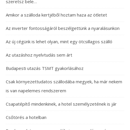
szeretsz bele…
Amikor a szálloda kertjéből hoztam haza az ötletet
Az inverter fontosságáról beszélgettünk a nyaralásunkon
Az új cégünk is lehet olyan, mint egy ötcsillagos szálló
Az utazáshoz nyelvtudás sem árt
Budapesti utazás TSMT gyakorlásához
Csak környezettudatos szállodába megyek, ha már nekem
is van napelemes rendszerem
Csapatépítő mindenkinek, a hotel személyzetének is jár
Csőtörés a hotelban